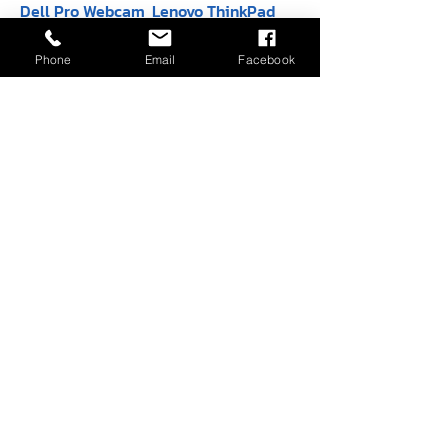
Dell Pro Webcam
Lenovo ThinkPad
- WB5023 - 2K
USB-C Wired
QHD
Compact Mouse
Phone
Email
Facebook
(4Y51D20850)
ราคาปกติ
ราคาขายลด
฿4,900.00
฿4,100.00
ราคาปกติ
ราคาขายลด
฿590.00
฿450.00
Dell 27 Plus 4K
Dell 27 Plus 4K
USB-C Monitor -
Monitor - S2725QS
S2725QC
สินค้าหมด
สินค้าหมด