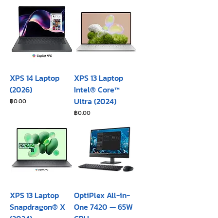
XPS 14 Laptop
XPS 13 Laptop
(2026)
Intel® Core™
Ultra (2024)
ราคา
฿0.00
ราคา
฿0.00
XPS 13 Laptop
OptiPlex All-in-
Snapdragon® X
One 7420 — 65W