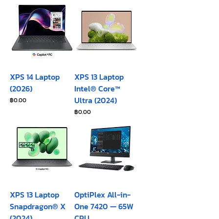
XPS 14 Laptop
XPS 13 Laptop
(2026)
Intel® Core™
Ultra (2024)
ราคา
฿0.00
ราคา
฿0.00
XPS 13 Laptop
OptiPlex All-in-
Snapdragon® X
One 7420 — 65W
(2024)
CPU