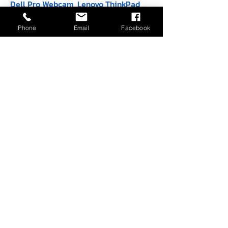
Dell Pro Webcam
Lenovo ThinkPad
- WB5023 - 2K
USB-C Wired
QHD
Compact Mouse
Phone
Email
Facebook
(4Y51D20850)
ราคาปกติ
ราคาขายลด
฿4,900.00
฿4,100.00
ราคาปกติ
ราคาขายลด
฿590.00
฿450.00
Dell 27 Plus 4K
Dell 27 Plus 4K
USB-C Monitor -
Monitor - S2725QS
S2725QC
สินค้าหมด
สินค้าหมด