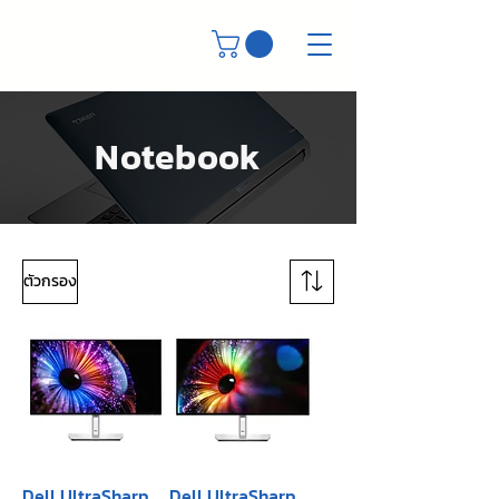
Notebook
ตัวกรอง
Dell UltraSharp
Dell UltraSharp