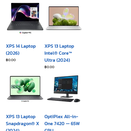
XPS 14 Laptop
XPS 13 Laptop
(2026)
Intel® Core™
Ultra (2024)
ราคา
฿0.00
ราคา
฿0.00
XPS 13 Laptop
OptiPlex All-in-
Snapdragon® X
One 7420 — 65W
(2024)
CPU