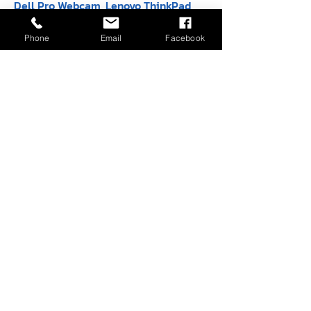
Dell Pro Webcam
Lenovo ThinkPad
- WB5023 - 2K
USB-C Wired
QHD
Compact Mouse
Phone
Email
Facebook
(4Y51D20850)
ราคาปกติ
ราคาขายลด
฿4,900.00
฿4,100.00
ราคาปกติ
ราคาขายลด
฿590.00
฿450.00
Dell 27 Plus 4K
Dell 27 Plus 4K
USB-C Monitor -
Monitor - S2725QS
S2725QC
สินค้าหมด
สินค้าหมด