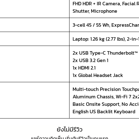
FHD HDR + IR Camera, Facial 
Shutter, Microphone
3-cell 45 / 55 Wh, ExpressCh
Laptop: 1.26 kg (2.77 lbs), 2-in-1
2x USB Type-C Thunderbolt™
2x USB 3.2 Gen 1
1x HDMI 2.1
1x Global Headset Jack
Multi-touch Precision Touchp
Aluminum Chassis, Wi-Fi 7 2x2
Basic Onsite Support, No Acc
English US Backlit Keyboard
ยังไม่มีรีวิว
แชร์ความคิดเห็น เริ่มต้นรีวิวเป็นคนแรก