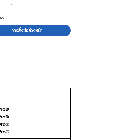
ys
การสั่งซื้อล่วงหน้า
Pro®
Pro®
vPro®
vPro®