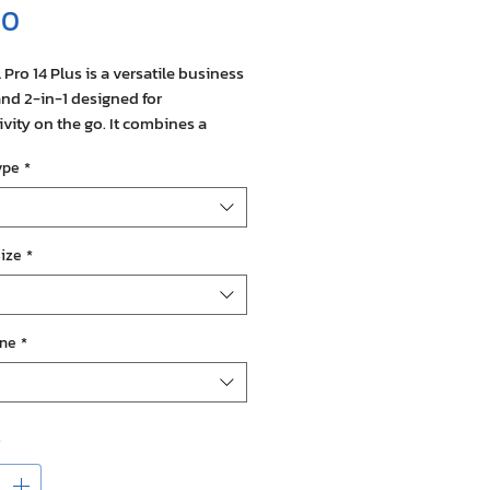
ราคา
00
 Pro 14 Plus is a versatile business
nd 2-in-1 designed for
vity on the go. It combines a
ightweight design with powerful
ype
*
ance options, flexible memory
rage configurations, and high-
 displays. With enhanced
vity, long-lasting battery life, and
ize
*
se-grade security, it’s ideal for
onals who need reliability and
cy in a portable device. The 2-in-1
ine
*
dds touchscreen functionality
ve Pen support for creative and
ive work.
*