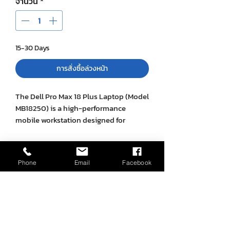
จำนวน
*
15-30 Days
การสั่งซื้อล่วงหน้า
The Dell Pro Max 18 Plus Laptop (Model
MB18250) is a high-performance
mobile workstation designed for
professionals requiring substantial
computing power in a portable form
SPECIFICATION
factor. It offers advanced features
Phone
Email
Facebook
suitable for tasks such as AI
Category
Specifications /
development, 3D rendering, and large-
Options
scale data analysis.
ยังไม่มีรีวิว
แชร์ความคิดเห็น เริ่มต้นรีวิวเป็นคนแรก
Processor
- Intel® Core™ Ultra
5 245HX (14 cores /