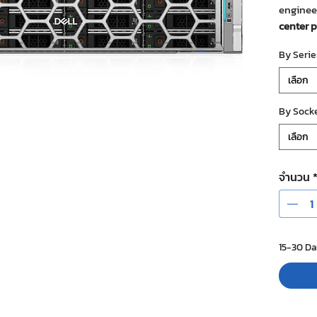
enginee
center 
scalabili
By Serie
Designe
workload
เลือก
Intel® 
process
By Sock
computi
เลือก
จำนวน
15-30 Da