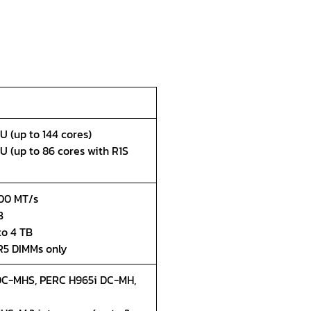
U (up to 144 cores)
U (up to 86 cores with R1S
400 MT/s
B
to 4 TB
R5 DIMMs only
C-MHS, PERC H965i DC-MH,