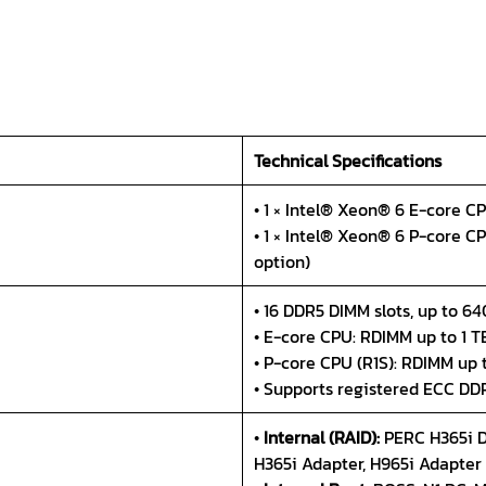
Technical Specifications
• 1 × Intel® Xeon® 6 E-core CP
• 1 × Intel® Xeon® 6 P-core CP
option)
• 16 DDR5 DIMM slots, up to 6
• E-core CPU: RDIMM up to 1 T
• P-core CPU (R1S): RDIMM up 
• Supports registered ECC DD
•
Internal (RAID):
PERC H365i D
H365i Adapter, H965i Adapter