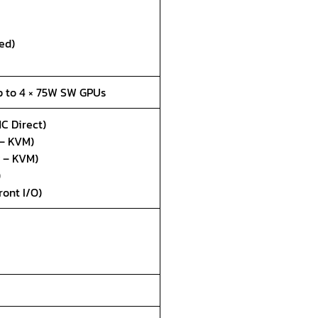
ied)
p to 4 × 75W SW GPUs
C Direct)
 – KVM)
P – KVM)
)
ront I/O)