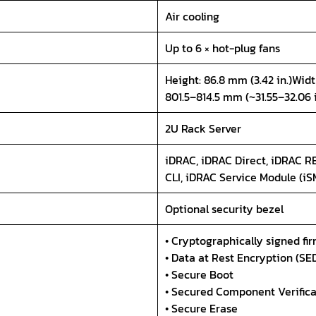
Air cooling
Up to 6 × hot-plug fans
Height: 86.8 mm (3.42 in.)Widt
801.5–814.5 mm (~31.55–32.06 i
2U Rack Server
iDRAC, iDRAC Direct, iDRAC R
CLI, iDRAC Service Module (iS
Optional security bezel
• Cryptographically signed fi
• Data at Rest Encryption (SE
• Secure Boot
• Secured Component Verifica
• Secure Erase