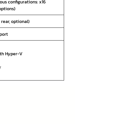
ious configurations: x16
options)
 rear, optional)
port
ith Hyper-V
r