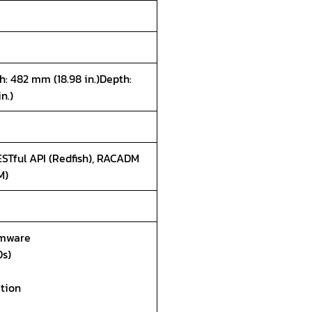
h: 482 mm (18.98 in.)Depth:
n.)
ESTful API (Redfish), RACADM
M)
rmware
Ds)
tion