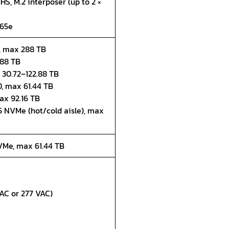
, M.2 interposer (up to 2 ×
465e
D, max 288 TB
.88 TB
x 30.72–122.88 TB
D, max 61.44 TB
ax 92.16 TB
5 NVMe (hot/cold aisle), max
NVMe, max 61.44 TB
AC or 277 VAC)