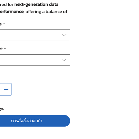
red for
next-generation data
performance
, offering a balance of
ty, efficiency, and security.
s
*
d for demanding enterprise
s, this 2U server supports both
Xeon® 6 E-core and P-core
ors
, enabling flexibility for diverse
et
*
ng needs.
*
ys
การสั่งซื้อล่วงหน้า