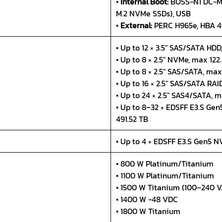
•
Internal Boot:
BOSS-N1 DC-MHS
M.2 NVMe SSDs), USB
•
External:
PERC H965e, HBA 
• Up to 12 × 3.5″ SAS/SATA HD
• Up to 8 × 2.5″ NVMe, max 122
• Up to 8 × 2.5″ SAS/SATA, ma
• Up to 16 × 2.5″ SAS/SATA RAI
• Up to 24 × 2.5″ SAS4/SATA, m
• Up to 8–32 × EDSFF E3.S Gen
491.52 TB
• Up to 4 × EDSFF E3.S Gen5 
• 800 W Platinum/Titanium
• 1100 W Platinum/Titanium
• 1500 W Titanium (100–240 V
• 1400 W -48 VDC
• 1800 W Titanium