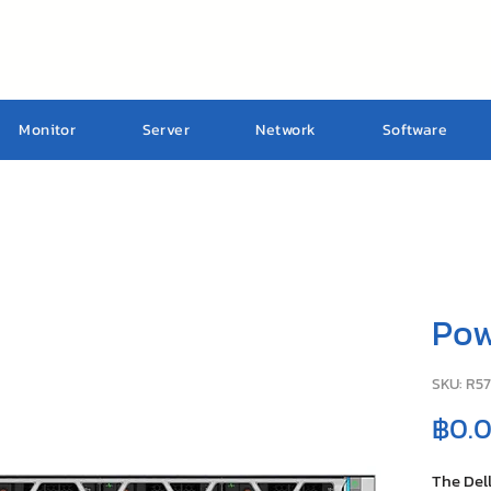
Monitor
Server
Network
Software
Pow
SKU: R5
฿0.
The Del