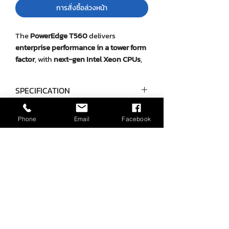
การสั่งซื้อล่วงหน้า
The
PowerEdge T560
delivers
enterprise performance in a tower form
factor
, with
next-gen Intel Xeon CPUs
,
DDR5 memory
,
massive storage
scalability up to 360 TB
, and
robust
SPECIFICATION
management/security features
, making
it a powerhouse for
virtualization,
Category
Specification
databases, and business-critical apps
Phone
Email
Facebook
outside of traditional racks.
ยังไม่มีรีวิว
Processor
Up to 2 × 4th Gen
แชร์ความคิดเห็น เริ่มต้นรีวิวเป็นคนแรก
Intel® Xeon
Scalable (max 32
cores per CPU)
เขียนรีวิว
Up to 2 × 5th Gen
Intel® Xeon
Scalable (max 28
cores per CPU)