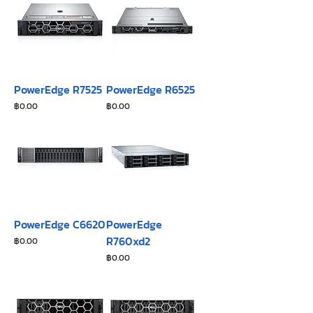
PowerEdge R7525
PowerEdge R6525
ราคา
ราคา
฿0.00
฿0.00
PowerEdge C6620
PowerEdge
R760xd2
ราคา
฿0.00
ราคา
฿0.00