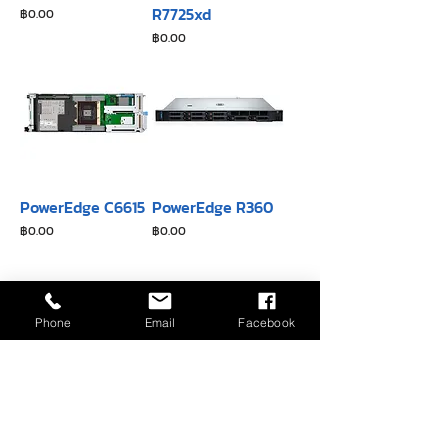
R7725xd
ราคา
฿0.00
ราคา
฿0.00
PowerEdge C6615
PowerEdge R360
ราคา
ราคา
฿0.00
฿0.00
Phone
Email
Facebook
PowerEdge R260
PowerEdge R7615
ราคา
ราคา
฿0.00
฿0.00