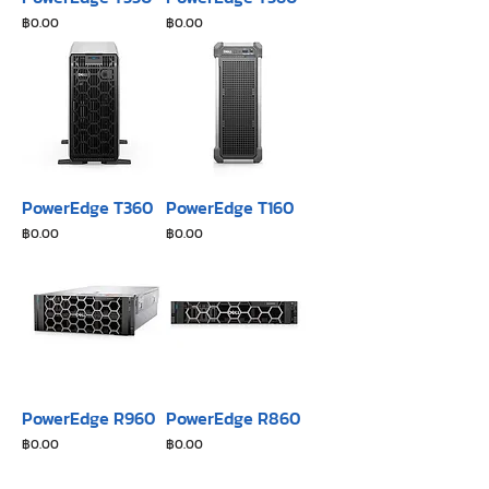
ราคา
ราคา
฿0.00
฿0.00
PowerEdge T360
PowerEdge T160
ราคา
ราคา
฿0.00
฿0.00
PowerEdge R960
PowerEdge R860
ราคา
ราคา
฿0.00
฿0.00