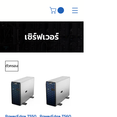
เซิร์ฟเวอร์
ตัวกรอง
PowerEdge T550
PowerEdge T560