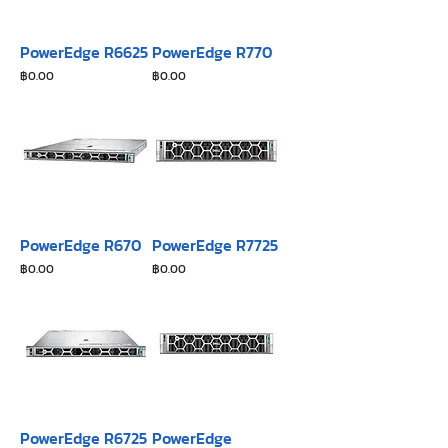
PowerEdge R6625
PowerEdge R770
ราคา
ราคา
฿0.00
฿0.00
PowerEdge R670
PowerEdge R7725
ราคา
ราคา
฿0.00
฿0.00
PowerEdge R6725
PowerEdge